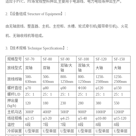
适应于PVC、PE等常规塑料押出,主要用于电源线、电力电缆等押出生产
。
2.【设备组成 Structure of Equipment】：
由无轴放线
、整直器、主机、主控柜、水槽、轮式牵引机(履带牵引机)、火花
机、
无轴收线
机等组成。
3.【技术规格 Technique Specifications】：
规格型号
SF
-70
SF
-80
SF
-90
SF
-100
SF
-120
SF
-150
双轴/大
双轴/大
放线型式
双轴
双轴
大轴
大轴
轴
轴
500-
500-
800-
800-
1250-
1250-
放线线轴
630mm
630mm
1250mm
1250mm
2500mm
2500mm
螺杆直径
φ70
φ80
φ90
Φ100
φ120
φ150
螺杆
L/D
25：1
25：1
25：1
25：1
25：1
25：1
押出量
120
180
230
280
380
550
(kg/h)
主机马达
30HP
40HP
50HP
90HP
100HP
120HP
线径规格
φ
2
-15
φ
3
-20
φ
4
-25
φ
5
-40
φ10-80
φ15-120
温控
6段
7段
7段
8段
8段
8段
冷却装置
U型单层
U型单层
U型单层
U型单层
U型单层
U型单层