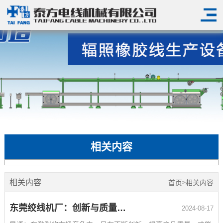
相关内容
相关内容
首页
相关内容
>
东莞绞线机厂：创新与质量并重，引领行业发展
2024-08-17