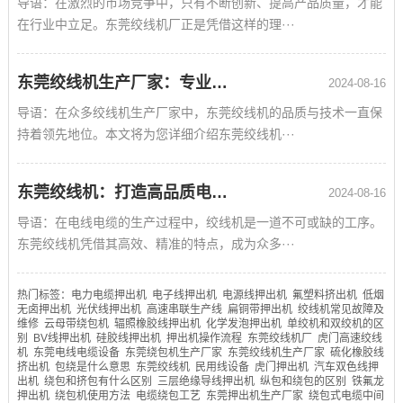
导语：在激烈的市场竞争中，只有不断创新、提高产品质量，才能
在行业中立足。东莞绞线机厂正是凭借这样的理···
东莞绞线机生产厂家：专业打造高品质绞线设备
2024-08-16
导语：在众多绞线机生产厂家中，东莞绞线机的品质与技术一直保
持着领先地位。本文将为您详细介绍东莞绞线机···
东莞绞线机：打造高品质电缆生产的利器
2024-08-16
导语：在电线电缆的生产过程中，绞线机是一道不可或缺的工序。
东莞绞线机凭借其高效、精准的特点，成为众多···
热门标签：
电力电缆押出机
电子线押出机
电源线押出机
氟塑料挤出机
低烟
无卤押出机
光伏线押出机
高速串联生产线
扁铜带押出机
绞线机常见故障及
维修
云母带绕包机
辐照橡胶线押出机
化学发泡押出机
单绞机和双绞机的区
别
BV线押出机
硅胶线押出机
押出机操作流程
东莞绞线机厂
虎门高速绞线
机
东莞电线电缆设备
东莞绕包机生产厂家
东莞绞线机生产厂家
硫化橡胶线
挤出机
包绕是什么意思
东莞绞线机
民用线设备
虎门押出机
汽车双色线押
出机
绕包和挤包有什么区别
三层绝缘导线押出机
纵包和绕包的区别
铁氟龙
押出机
绕包机使用方法
电缆绕包工艺
东莞押出机生产厂家
绕包式电缆中间