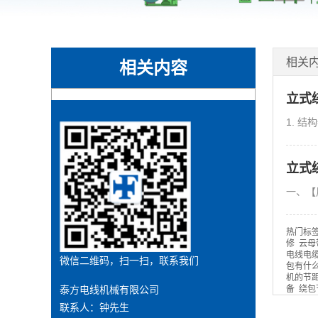
相关
相关内容
立式
1. 结
立式
一、【
热门标
修
云母
电线电
微信二维码，扫一扫，联系我们
包有什
机的节
备
绕包
泰方电线机械有限公司
联系人：钟先生