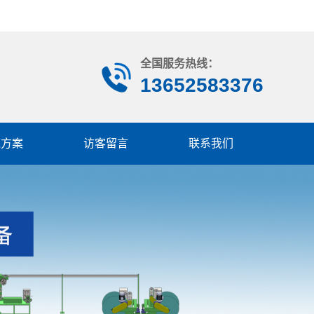
全国服务热线：
13652583376
缆方案
访客留言
联系我们