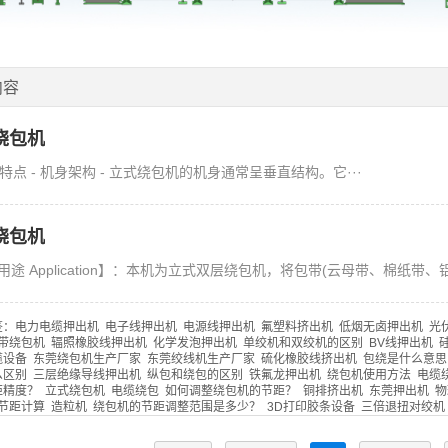
内容
绕包机
构特点 - 机身架构 - 立式绕包机的机身通常呈垂直结构。它···
绕包机
用途 Application】：本机为立式双层绕包机，将包带(云母带、棉纸带、
签：
电力电缆押出机
电子线押出机
电源线押出机
氟塑料挤出机
低烟无卤押出机
光
带绕包机
辐照橡胶线押出机
化学发泡押出机
单绞机和双绞机的区别
BV线押出机
缆设备
东莞绕包机生产厂家
东莞绞线机生产厂家
硫化橡胶线挤出机
包绕是什么意思
么区别
三层绝缘导线押出机
纵包和绕包的区别
铁氟龙押出机
绕包机使用方法
电缆
距精度？
立式绕包机
电缆绕包
如何调整绕包机的节距？
铜排挤出机
东莞押出机
物
节距计算
造粒机
绕包机的节距调整范围是多少？
3D打印胶条设备
三倍退扭对绞机